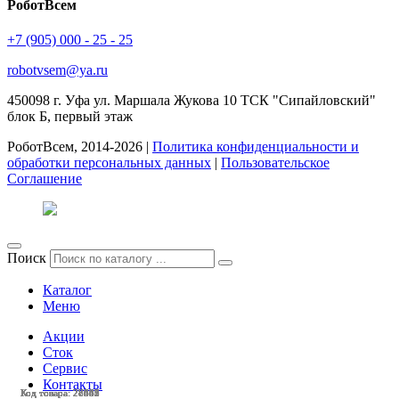
РоботВсем
+7 (905) 000 - 25 - 25
robotvsem@ya.ru
450098
г. Уфа
ул. Маршала Жукова 10 ТСК "Сипайловский"
блок Б, первый этаж
РоботВсем, 2014-2026 |
Политика конфиденциальности и
обработки персональных данных
|
Пользовательское
Соглашение
Поиск
Каталог
Меню
Акции
Сток
Сервис
Контакты
Код товара: 28562
Код товара: 28446
Код товара: 28445
Код товара: 28337
Код товара: 28329
Код товара: 28261
Код товара: 27653
Код товара: 27652
Код товара: 27642
Код товара: 28561
Код товара: 28443
Код товара: 28085