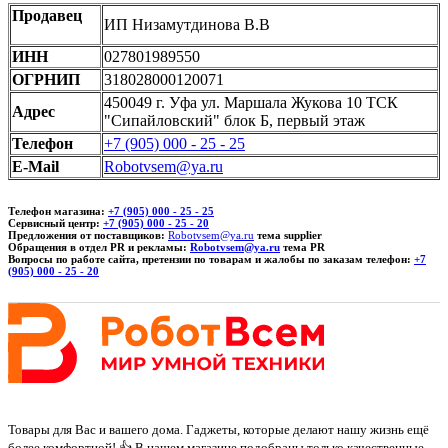
Продавец
ИП Низамутдинова В.В
ИНН
027801989550
ОГРНИП
318028000120071
450049 г. Уфа ул. Маршала Жукова 10 ТСК
Адрес
"Сипайловский" блок Б, первый этаж
Телефон
+7 (905) 000 - 25 - 25
E-Mail
Robotvsem@ya.ru
Телефон магазина:
+7 (905) 000 - 25 - 25
Сервисный центр:
+7 (905) 000 - 25 - 20
Предложения от поставщиков:
Robotvsem@ya.ru
тема supplier
Обращения в отдел PR и рекламы:
Robotvsem@ya.ru
тема PR
Вопросы по работе сайта, претензии по товарам и жалобы по заказам телефон:
+7
(905) 000 - 25 - 20
Товары для Вас и вашего дома. Гаджеты, которые делают нашу жизнь ещё
более комфортной! 👍 В нашем магазине подобраны только качественные