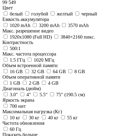
99 549
Цвет
белый
голубой
желтый
черный
Емкость аккумулятора
1020 mAh
3200 mAh
3570 mAh
Макс. разрешение видео
1920x1080 (Full HD)
3840×2160 пикс.
Контрастность
500:1
Макс. частота процессора
1.5 ГГц
1020 МГц
Объем встроенной памяти
16 GB
32 GB
64 GB
8 GB
Объем оперативной памяти
1 GB
2 GB
4 GB
Диагональ (дюйм)
3.0"
4"
5.5"
75" (190.5 см)
Яркость экрана
700 нит
Максимальная нагрузка (Кг)
10 кг
30 кг
40 кг
55 кг
Частота обновления
60 Гц
Показать больше