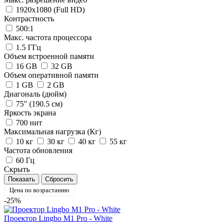
1920x1080 (Full HD)
Контрастность
500:1
Макс. частота процессора
1.5 ГГц
Объем встроенной памяти
16 GB
32 GB
Объем оперативной памяти
1 GB
2 GB
Диагональ (дюйм)
75" (190.5 см)
Яркость экрана
700 нит
Максимальная нагрузка (Кг)
10 кг
30 кг
40 кг
55 кг
Частота обновления
60 Гц
Скрыть
Цена по возрастанию
-25%
Проектор Lingbo M1 Pro - White