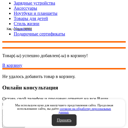
Зарядные устройства
Аксессуары
Ноутбуки и планшеты
Товары для детей
Стиль жизни
Упаковка
Код товара: 28523
Код товара: 28524
Код товара: 23209
Код товара: 24890
Код товара: 24889
Код товара: 28225
Код товара: 23210
Код товара: 28176
Подарочные сертификаты
Товар(-ы) успешно добавлен(-ы) в корзину!
В корзину
Не удалось добавить товар в корзину.
Онлайн консультация
Оставь свой телефон и продавец ответит на все Ваши
вопросы онлайн через видеозвонок через WhatsApp
Мы используем куки для наилучшего представления сайта. Продолжая
использование сайта, вы даёте
согласие на обработку персональных
данных
.
Принять
Закрыть