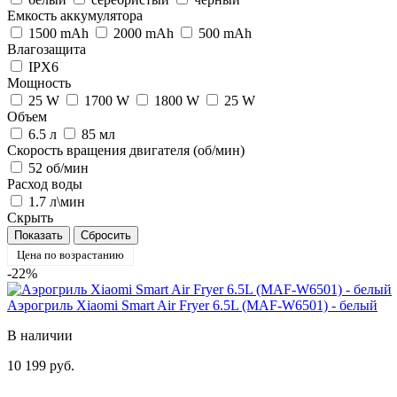
Емкость аккумулятора
1500 mAh
2000 mAh
500 mAh
Влагозащита
IPX6
Мощность
25 W
1700 W
1800 W
25 W
Объем
6.5 л
85 мл
Скорость вращения двигателя (об/мин)
52 об/мин
Расход воды
1.7 л\мин
Скрыть
Цена по возрастанию
-22%
Аэрогриль Xiaomi Smart Air Fryer 6.5L (MAF-W6501) - белый
В наличии
10 199 руб.