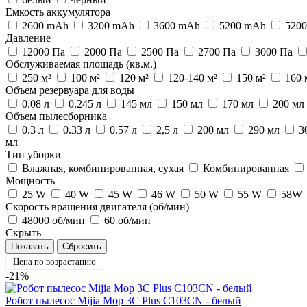
Емкость аккумулятора
2600 mAh
3200 mAh
3600 mAh
5200 mAh
520
Давление
12000 Па
2000 Па
2500 Па
2700 Па
3000 Па
Обслуживаемая площадь (кв.м.)
250 м²
100 м²
120 м²
120-140 м²
150 м²
160 
Объем резервуара для воды
0.08 л
0.245 л
145 мл
150 мл
170 мл
200 мл
Объем пылесборника
0.3 л
0.33 л
0.57 л
2,5 л
200 мл
290 мл
3
мл
Тип уборки
Влажная, комбинированная, сухая
Комбинированная
Мощность
25 W
40 W
45 W
46 W
50 W
55 W
58W
Скорость вращения двигателя (об/мин)
48000 об/мин
60 об/мин
Скрыть
Цена по возрастанию
-21%
Робот пылесос Mijia Mop 3C Plus C103CN - белый