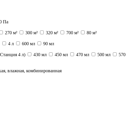
0 Па
270 м²
300 м²
320 м²
700 м²
80 м²
4 л
600 мл
90 мл
(Станция 4 л)
430 мл
450 мл
470 мл
500 мл
570
ая, влажная, комбинированная