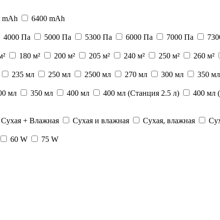
0 mAh
6400 mAh
4000 Па
5000 Па
5300 Па
6000 Па
7000 Па
730
м²
180 м²
200 м²
205 м²
240 м²
250 м²
260 м²
235 мл
250 мл
2500 мл
270 мл
300 мл
350 мл
00 мл
350 мл
400 мл
400 мл (Станция 2.5 л)
400 мл 
Сухая + Влажная
Сухая и влажная
Сухая, влажная
Сух
60 W
75 W