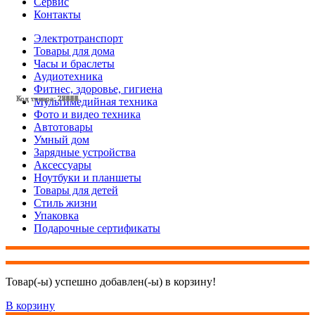
Сервис
Контакты
Электротранспорт
Товары для дома
Часы и браслеты
Аудиотехника
Фитнес, здоровье, гигиена
Код товара: 27530
Код товара: 28089
Код товара: 27529
Код товара: 28511
Код товара: 24937
Код товара: 27787
Код товара: 27532
Код товара: 28114
Код товара: 28005
Код товара: 28125
Код товара: 28500
Код товара: 28039
Код товара: 28076
Код товара: 28499
Код товара: 28409
Код товара: 27551
Код товара: 28408
Код товара: 28411
Код товара: 28196
Код товара: 28010
Код товара: 28407
Код товара: 28101
Код товара: 27971
Код товара: 27431
Код товара: 27365
Мультимедийная техника
Фото и видео техника
Автотовары
Умный дом
Зарядные устройства
Аксессуары
Ноутбуки и планшеты
Товары для детей
Стиль жизни
Упаковка
Подарочные сертификаты
Товар(-ы) успешно добавлен(-ы) в корзину!
В корзину