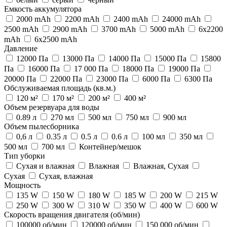
Емкость аккумулятора
2000 mAh
2200 mAh
2400 mAh
24000 mAh
2500 mAh
2900 mAh
3700 mAh
5000 mAh
6x2200
mAh
6x2500 mAh
Давление
12000 Па
13000 Па
14000 Па
15000 Па
15800
Па
16000 Па
17 000 Па
18000 Па
19000 Па
20000 Па
22000 Па
23000 Па
6000 Па
6300 Па
Обслуживаемая площадь (кв.м.)
120 м²
170 м²
200 м²
400 м²
Объем резервуара для воды
0.89 л
270 мл
500 мл
750 мл
900 мл
Объем пылесборника
0,6 л
0.35 л
0.5 л
0.6 л
100 мл
350 мл
500 мл
700 мл
Контейнер/мешок
Тип уборки
Сухая и влажная
Влажная
Влажная, Сухая
Сухая
Сухая, влажная
Мощность
135 W
150 W
180 W
185 W
200 W
215 W
250 W
300 W
310 W
350 W
400 W
600 W
Скорость вращения двигателя (об/мин)
100000 об/мин
120000 об/мин
150 000 об/мин