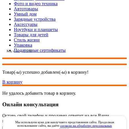
Фото и видео техника
Автотовары
Умный дом
Зарядные устройства
Аксессуары
Ноутбуки и планшеты
Товары для детей
Стиль жизни
Упаковка
Подарочные сертификаты
Код товара: 28208
Код товара: 28042
Код товара: 28203
Код товара: 28211
Код товара: 28205
Код товара: 28204
Код товара: 28043
Товар(-ы) успешно добавлен(-ы) в корзину!
В корзину
Не удалось добавить товар в корзину.
Онлайн консультация
Оставь свой телефон и продавец ответит на все Ваши
вопросы онлайн через видеозвонок через WhatsApp
Мы используем куки для наилучшего представления сайта. Продолжая
использование сайта, вы даёте
согласие на обработку персональных