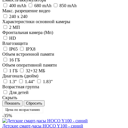
400 mAh
680 mAh
850 mAh
Макс. разрешение видео
240 х 240
Характеристики основной камеры
2 МП
Фронтальная камера (Мп)
HD
Влагозащита
IP65
IPX8
Объем встроенной памяти
16 ГБ
Объем оперативной памяти
1 ГБ
32+32 МБ
Диагональ (дюйм)
1.3"
1.44"
1.83"
Возрастная группа
Для детей
Скрыть
Цена по возрастанию
-35%
Детские смарт-часы HOCO Y100 - синий