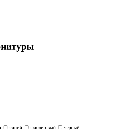
рнитуры
й
синий
фиолетовый
черный