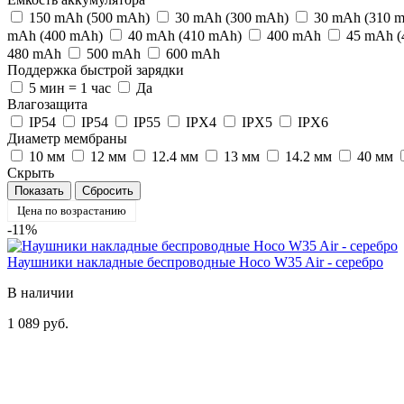
150 mAh (500 mAh)
30 mAh (300 mAh)
30 mAh (310 
mAh (400 mAh)
40 mAh (410 mAh)
400 mАh
45 mAh (
480 mАh
500 mАh
600 mАh
Поддержка быстрой зарядки
5 мин = 1 час
Да
Влагозащита
IP54
IP54
IP55
IPX4
IPX5
IPX6
Диаметр мембраны
10 мм
12 мм
12.4 мм
13 мм
14.2 мм
40 мм
Скрыть
Цена по возрастанию
-11%
Наушники накладные беспроводные Hoco W35 Air - серебро
В наличии
1 089 руб.