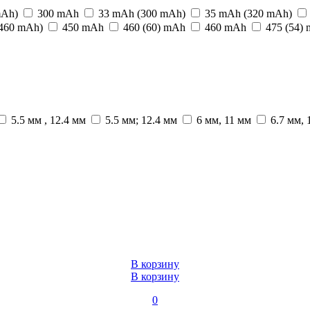
mAh)
300 mАh
33 mAh (300 mAh)
35 mAh (320 mAh)
460 mAh)
450 mАh
460 (60) mАh
460 mАh
475 (54)
5.5 мм , 12.4 мм
5.5 мм; 12.4 мм
6 мм, 11 мм
6.7 мм, 
В корзину
В корзину
0