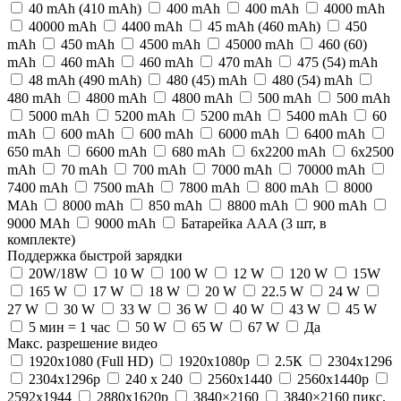
40 mAh (410 mAh)
400 mAh
400 mАh
4000 mAh
40000 mAh
4400 mAh
45 mAh (460 mAh)
450
mAh
450 mАh
4500 mAh
45000 mAh
460 (60)
mАh
460 mAh
460 mАh
470 mAh
475 (54) mАh
48 mAh (490 mAh)
480 (45) mАh
480 (54) mАh
480 mАh
4800 mAh
4800 mАh
500 mAh
500 mАh
5000 mAh
5200 mAh
5200 mAh
5400 mAh
60
mAh
600 mAh
600 mАh
6000 mAh
6400 mAh
650 mAh
6600 mAh
680 mAh
6x2200 mAh
6x2500
mAh
70 mAh
700 mAh
7000 mAh
70000 mAh
7400 mAh
7500 mAh
7800 mAh
800 mAh
8000
MAh
8000 mAh
850 mAh
8800 mAh
900 mАh
9000 MAh
9000 mAh
Батарейка AAA (3 шт, в
комплекте)
Поддержка быстрой зарядки
20W/18W
10 W
100 W
12 W
120 W
15W
165 W
17 W
18 W
20 W
22.5 W
24 W
27 W
30 W
33 W
36 W
40 W
43 W
45 W
5 мин = 1 час
50 W
65 W
67 W
Да
Макс. разрешение видео
1920x1080 (Full HD)
1920x1080p
2.5К
2304x1296
2304x1296p
240 х 240
2560x1440
2560x1440p
2592x1944
2880х1620p
3840×2160
3840×2160 пикс.