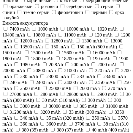
золотой
коричневый
красный
мерцающий зеленый
оранжевый
розовый
серебристый
серый
синий
темно-серый
фиолетовый
черный
ярко-
голубой
Емкость аккумулятора
7400 mAh
1000 mAh
10000 mAh
1020 mAh
10400 mAh
10800 mAh
11000 mAh
120 mAh
1200
mAh
12000 mAh
12800 mAh
1300 mAh
13000
mAh
13500 mAh
150 mAh
150 mAh (500 mAh)
1500 mAh
15000 mAh
15600 mAh
16000 mAh
1800 mAh
18000 mAh
18200 mAh
190 mAh
1900
mAh
1980 mAh
20.8Ah
200 mAh
2000 mAh
20000 mAh
20800 mAh
21000 mAh
220 mAh
2200
mAh
230 mAh
23000 mAh
233 mAh
23400 mAh
240 mAh
2400 mAh
24000 mAh
2450 mAh
250
mAh
2500 mAh
25000 mAh
2600 mAh
270 mAh
27000 mAh
280 mAh
28600 mAh
2900 mAh
30
mAh (300 mAh)
30 mAh (310 mAh)
300 mAh
300
mАh
3000 mAh
30000 mAh
305 mAh
31000 mAh
31200 mAh
3200 mAh
33 mAh (300 mAh)
3350
mAh
340 mAh
35 mAh (320 mAh)
350 mAh
3570
mAh
360 mAh
3600 mAh
3700 mAh
38 mAh (310
mAh)
380 (35) mАh
380 (37) mАh
40 mAh (400 mAh)