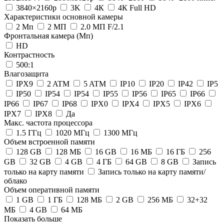
3840×2160р
3K
4К
4К Full HD
Характеристики основной камеры
2 Мп
2 МП
2.0 МП F/2.1
Фронтальная камера (Мп)
HD
Контрастность
500:1
Влагозащита
IPX9
2 ATM
5 ATM
IP10
IP20
IP42
IP5
IP50
IP54
IP54
IP55
IP56
IP65
IP66
IP66
IP67
IP68
IPX0
IPX4
IPX5
IPX6
IPX7
IPX8
Да
Макс. частота процессора
1.5 ГГц
1020 МГц
1300 МГц
Объем встроенной памяти
128 GB
128 МБ
16 GB
16 MБ
16 ГБ
256
GB
32 GB
4 GB
4 ГБ
64 GB
8 GB
Запись
только на карту памяти
Запись только на карту памяти/
облако
Объем оперативной памяти
1 GB
1 ГБ
128 МБ
2 GB
256 МБ
32+32
МБ
4 GB
64 MБ
Показать больше