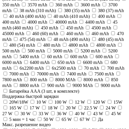
350 mAh
3570 mAh
360 mAh
3600 mAh
3700
mAh
38 mAh (310 mAh)
380 (35) mАh
380 (37) mАh
40 mAh (400 mAh)
40 mAh (410 mAh)
400 mAh
400 mАh
4000 mAh
40000 mAh
4400 mAh
45
mAh (460 mAh)
450 mAh
450 mАh
4500 mAh
45000 mAh
460 (60) mАh
460 mAh
460 mАh
470
mAh
475 (54) mАh
48 mAh (490 mAh)
480 (45) mАh
480 (54) mАh
480 mАh
4800 mAh
4800 mАh
500 mAh
500 mАh
5000 mAh
5200 mAh
5200
mAh
5400 mAh
60 mAh
600 mAh
600 mАh
6000 mAh
6400 mAh
650 mAh
6600 mAh
680
mAh
6x2200 mAh
6x2500 mAh
70 mAh
700 mAh
7000 mAh
70000 mAh
7400 mAh
7500 mAh
7800 mAh
800 mAh
8000 MAh
8000 mAh
850
mAh
8800 mAh
900 mАh
9000 MAh
9000 mAh
Батарейка AAA (3 шт, в комплекте)
Поддержка быстрой зарядки
20W/18W
10 W
100 W
12 W
120 W
15W
165 W
17 W
18 W
20 W
22.5 W
24 W
27 W
30 W
33 W
36 W
40 W
43 W
45 W
5 мин = 1 час
50 W
65 W
67 W
Да
Макс. разрешение видео