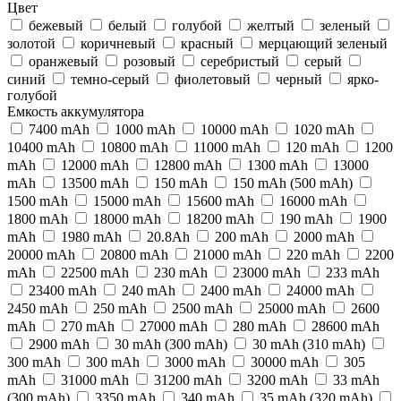
Цвет
бежевый
белый
голубой
желтый
зеленый
золотой
коричневый
красный
мерцающий зеленый
оранжевый
розовый
серебристый
серый
синий
темно-серый
фиолетовый
черный
ярко-
голубой
Емкость аккумулятора
7400 mAh
1000 mAh
10000 mAh
1020 mAh
10400 mAh
10800 mAh
11000 mAh
120 mAh
1200
mAh
12000 mAh
12800 mAh
1300 mAh
13000
mAh
13500 mAh
150 mAh
150 mAh (500 mAh)
1500 mAh
15000 mAh
15600 mAh
16000 mAh
1800 mAh
18000 mAh
18200 mAh
190 mAh
1900
mAh
1980 mAh
20.8Ah
200 mAh
2000 mAh
20000 mAh
20800 mAh
21000 mAh
220 mAh
2200
mAh
22500 mAh
230 mAh
23000 mAh
233 mAh
23400 mAh
240 mAh
2400 mAh
24000 mAh
2450 mAh
250 mAh
2500 mAh
25000 mAh
2600
mAh
270 mAh
27000 mAh
280 mAh
28600 mAh
2900 mAh
30 mAh (300 mAh)
30 mAh (310 mAh)
300 mAh
300 mАh
3000 mAh
30000 mAh
305
mAh
31000 mAh
31200 mAh
3200 mAh
33 mAh
(300 mAh)
3350 mAh
340 mAh
35 mAh (320 mAh)