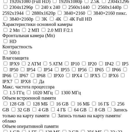
1920x1080 (Full HD)
1920x1080p
2.5К
2304x1296
2304x1296p
240 х 240
2560x1440
2560x1440p
2592x1944
2880х1620p
3840×2160
3840×2160 пикс.
3840×2160р
3K
4К
4К Full HD
Характеристики основной камеры
2 Мп
2 МП
2.0 МП F/2.1
Фронтальная камера (Мп)
HD
Контрастность
500:1
Влагозащита
IPX9
2 ATM
5 ATM
IP10
IP20
IP42
IP5
IP50
IP54
IP54
IP55
IP56
IP65
IP66
IP66
IP67
IP68
IPX0
IPX4
IPX5
IPX6
IPX7
IPX8
Да
Макс. частота процессора
1.5 ГГц
1020 МГц
1300 МГц
Объем встроенной памяти
128 GB
128 МБ
16 GB
16 MБ
16 ГБ
256
GB
32 GB
4 GB
4 ГБ
64 GB
8 GB
Запись
только на карту памяти
Запись только на карту памяти/
облако
Объем оперативной памяти