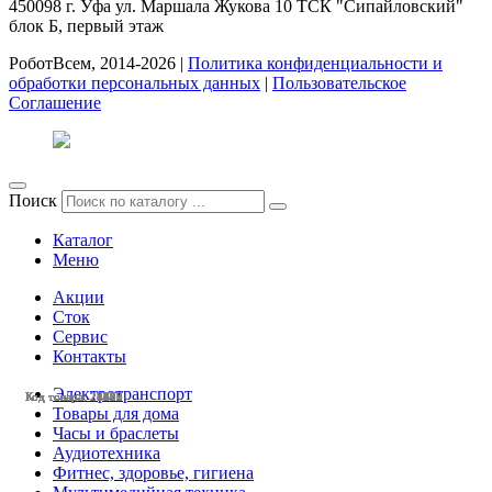
450098
г. Уфа
ул. Маршала Жукова 10 ТСК "Сипайловский"
блок Б, первый этаж
РоботВсем, 2014-2026 |
Политика конфиденциальности и
обработки персональных данных
|
Пользовательское
Соглашение
Поиск
Каталог
Меню
Акции
Сток
Сервис
Контакты
Электротранспорт
Код товара: 27463
Код товара: 26135
Код товара: 25487
Код товара: 24125
Код товара: 28227
Код товара: 28112
Код товара: 27705
Код товара: 27696
Код товара: 27580
Код товара: 27579
Код товара: 27577
Код товара: 27027
Товары для дома
Часы и браслеты
Аудиотехника
Фитнес, здоровье, гигиена