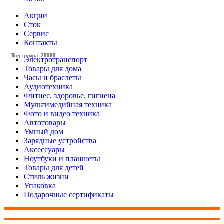
Акции
Сток
Сервис
Контакты
Код товара: 28584
Код товара: 28565
Код товара: 28359
Код товара: 28331
Код товара: 28257
Код товара: 28236
Код товара: 28120
Код товара: 27984
Код товара: 27657
Код товара: 27165
Код товара: 24128
Код товара: 28579
Электротранспорт
Товары для дома
Часы и браслеты
Аудиотехника
Фитнес, здоровье, гигиена
Мультимедийная техника
Фото и видео техника
Автотовары
Умный дом
Зарядные устройства
Аксессуары
Ноутбуки и планшеты
Товары для детей
Стиль жизни
Упаковка
Подарочные сертификаты