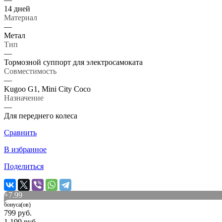
14 дней
Материал
—
Метал
Тип
—
Тормозной суппорт для электросамоката
Совместимость
—
Kugoo G1, Mini City Coco
Назначение
—
Для переднего колеса
Сравнить
В избранное
Поделиться
+
7.99
бонуса(ов)
799 руб.
1 199 руб.