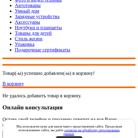
Автотовары
Умный дом
Зарядные устройства
Аксессуары
Ноутбуки и планшеты
Товары для детей
Стиль жизни
Упаковка
Подарочные сертификаты
Товар(-ы) успешно добавлен(-ы) в корзину!
В корзину
Не удалось добавить товар в корзину.
Онлайн консультация
Оставь свой телефон и продавец ответит на все Ваши
вопросы онлайн через видеозвонок через WhatsApp
Мы используем куки для наилучшего представления сайта. Продолжая
использование сайта, вы даёте
согласие на обработку персональных
данных
.