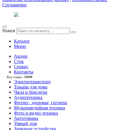
Соглашение
Поиск
Каталог
Меню
Акции
Сток
Сервис
Контакты
Код товара: 28580
Код товара: 28516
Код товара: 28437
Код товара: 28391
Код товара: 28390
Код товара: 28389
Код товара: 28266
Код товара: 28009
Код товара: 27979
Код товара: 27978
Код товара: 27977
Код товара: 27976
Электротранспорт
Товары для дома
Часы и браслеты
Аудиотехника
Фитнес, здоровье, гигиена
Мультимедийная техника
Фото и видео техника
Автотовары
Умный дом
Зарядные устройства