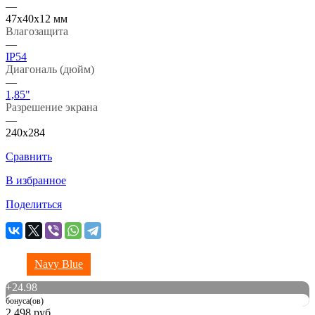
—
47х40х12 мм
Влагозащита
—
IP54
Диагональ (дюйм)
—
1,85"
Разрешение экрана
—
240x284
Сравнить
В избранное
Поделиться
Navy Blue
+
24.98
бонуса(ов)
2 498 руб.