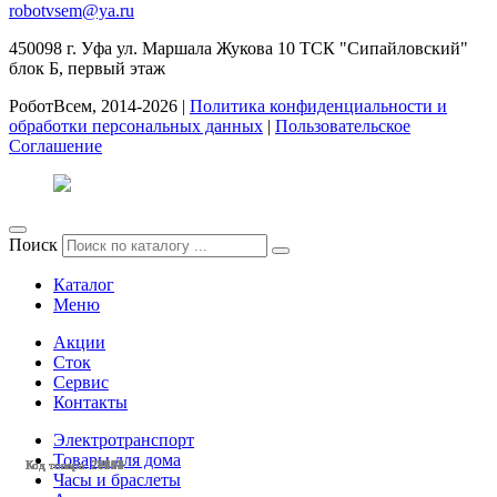
robotvsem@ya.ru
450098
г. Уфа
ул. Маршала Жукова 10 ТСК "Сипайловский"
блок Б, первый этаж
РоботВсем, 2014-2026 |
Политика конфиденциальности и
обработки персональных данных
|
Пользовательское
Соглашение
Поиск
Каталог
Меню
Акции
Сток
Сервис
Контакты
Электротранспорт
Товары для дома
Код товара: 28438
Код товара: 28113
Код товара: 27964
Код товара: 27963
Код товара: 27584
Код товара: 27504
Код товара: 27112
Код товара: 27037
Код товара: 27031
Код товара: 26658
Код товара: 28221
Код товара: 28184
Часы и браслеты