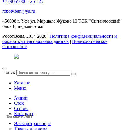
+7 (905) 000 - 25 - 25
robotvsem@ya.ru
450098
г. Уфа
ул. Маршала Жукова 10 ТСК "Сипайловский"
блок Б, первый этаж
РоботВсем, 2014-2026 |
Политика конфиденциальности и
обработки персональных данных
|
Пользовательское
Соглашение
Поиск
Каталог
Меню
Акции
Сток
Сервис
Контакты
Код товара: 28438
Код товара: 28113
Код товара: 27964
Код товара: 27963
Код товара: 27584
Код товара: 27504
Код товара: 27251
Код товара: 27112
Код товара: 27037
Код товара: 27031
Код товара: 26658
Код товара: 28221
Электротранспорт
Товары для дома