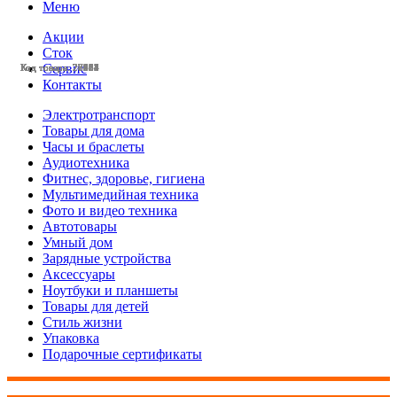
Меню
Акции
Сток
Сервис
Код товара: 28438
Код товара: 28113
Код товара: 27964
Код товара: 27963
Код товара: 27584
Код товара: 27504
Код товара: 27251
Код товара: 27112
Код товара: 27037
Код товара: 27031
Код товара: 26658
Код товара: 28221
Контакты
Электротранспорт
Товары для дома
Часы и браслеты
Аудиотехника
Фитнес, здоровье, гигиена
Мультимедийная техника
Фото и видео техника
Автотовары
Умный дом
Зарядные устройства
Аксессуары
Ноутбуки и планшеты
Товары для детей
Стиль жизни
Упаковка
Подарочные сертификаты