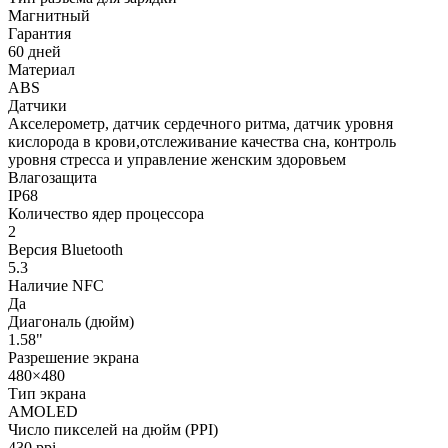
Магнитный
Гарантия
60 дней
Материал
ABS
Датчики
Акселерометр, датчик сердечного ритма, датчик уровня
кислорода в крови,отслеживание качества сна, контроль
уровня стресса и управление женским здоровьем
Влагозащита
IP68
Количество ядер процессора
2
Версия Bluetooth
5.3
Наличие NFC
Да
Диагональ (дюйм)
1.58"
Разрешение экрана
480×480
Тип экрана
AMOLED
Число пикселей на дюйм (PPI)
430 ppi