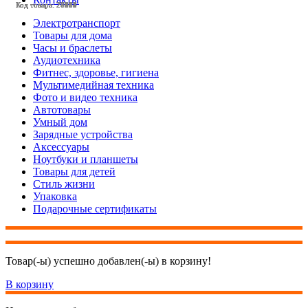
Код товара: 28438
Код товара: 28113
Код товара: 27964
Код товара: 27963
Код товара: 27584
Код товара: 27504
Код товара: 27251
Код товара: 27112
Код товара: 27037
Код товара: 27031
Код товара: 26658
Код товара: 28221
Электротранспорт
Товары для дома
Часы и браслеты
Аудиотехника
Фитнес, здоровье, гигиена
Мультимедийная техника
Фото и видео техника
Автотовары
Умный дом
Зарядные устройства
Аксессуары
Ноутбуки и планшеты
Товары для детей
Стиль жизни
Упаковка
Подарочные сертификаты
Товар(-ы) успешно добавлен(-ы) в корзину!
В корзину