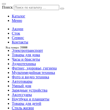
Поиск
Каталог
Меню
Акции
Сток
Сервис
Контакты
Код товара: 28527
Код товара: 28386
Код товара: 28164
Код товара: 28141
Код товара: 27460
Код товара: 28528
Код товара: 28490
Код товара: 28483
Код товара: 28473
Код товара: 28470
Код товара: 28404
Код товара: 28384
Электротранспорт
Товары для дома
Часы и браслеты
Аудиотехника
Фитнес, здоровье, гигиена
Мультимедийная техника
Фото и видео техника
Автотовары
Умный дом
Зарядные устройства
Аксессуары
Ноутбуки и планшеты
Товары для детей
Стиль жизни