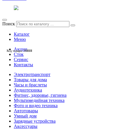
Поиск
Каталог
Меню
Акции
Код товара: 28428
Код товара: 28425
Код товара: 28424
Код товара: 28377
Код товара: 28375
Код товара: 28132
Код товара: 28131
Код товара: 27803
Код товара: 27799
Код товара: 27798
Код товара: 27633
Код товара: 27632
Сток
Сервис
Контакты
Электротранспорт
Товары для дома
Часы и браслеты
Аудиотехника
Фитнес, здоровье, гигиена
Мультимедийная техника
Фото и видео техника
Автотовары
Умный дом
Зарядные устройства
Аксессуары