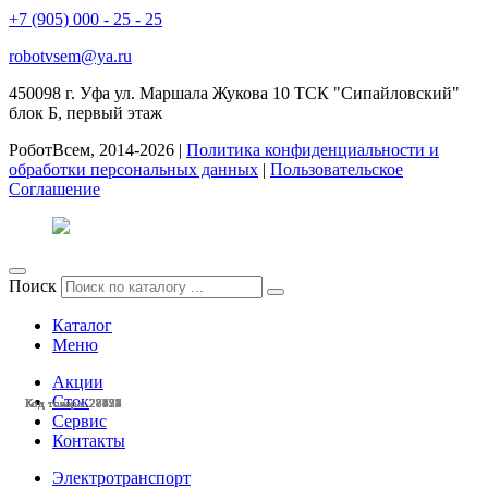
+7 (905) 000 - 25 - 25
robotvsem@ya.ru
450098
г. Уфа
ул. Маршала Жукова 10 ТСК "Сипайловский"
блок Б, первый этаж
РоботВсем, 2014-2026 |
Политика конфиденциальности и
обработки персональных данных
|
Пользовательское
Соглашение
Поиск
Каталог
Меню
Акции
Сток
Код товара: 28428
Код товара: 28425
Код товара: 28424
Код товара: 28423
Код товара: 28377
Код товара: 28375
Код товара: 28132
Код товара: 28131
Код товара: 27799
Код товара: 27798
Код товара: 27633
Код товара: 27632
Сервис
Контакты
Электротранспорт